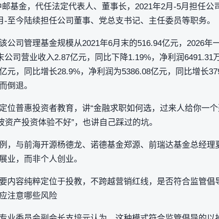
”中邮基金，代任法定代表人、董事长，2021年2月-5月担任公
4月-至今陆续担任公司董事、党总支书记、主任委员等职务。
司管理基金规模从2021年6月末的516.94亿元，2026年一
公司营业收入2.87亿元，同比下降1.19%，净利润6491.31
8亿元，同比增长28.9%，净利润为5386.08亿元，同比增长3
而倒退。
定位普惠投资者教育，讲“金融求职如何选，过来人给你一个
高波资产投资体验不好”，也讲自己踩过的坑。
例，与前海开源杨德龙、诺德基金郑源、前瑞达基金总经理
展业，而非个人创业。
要内容纯粹定位于投教，不跨越营销红线，是否符合监管倡
应注意哪些风险
专业委员会副会长支培元认为，这种模式符合监管倡导的‌以投