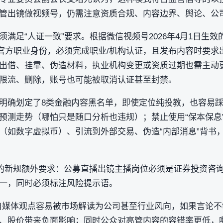
管出镜做视频号，仍需注意‌资质合规、内容边界、舆论、公司
满足“人证一致”要求。根据微信视频号2026年4月1日生
官方职业身份，必须完成‌职业/机构认证‌，且发布内容时要求
质出借、挂靠、伪造材料，执业机构变更或资质过期也需主动
限流、删除，账号也可能被取消认证甚至封禁。
明确划定了8类金融内容黑名单，即使定位纯投教，也容易踩坑
预测走势‌（哪怕只是随口分析也违规）；禁止使用“保本保息”
（如数字虚拟币）、引流到外部交易、伪造“内部消息”背书
月后的新规额外要求：公募直播出镜主播岗位必须是证券投资咨
一，同时必须标注风险提示语。
自媒体观点容易被市场解读为公司甚至行业风向，如果言论
、股价带来负面影响；同时公众对高管内容的容错率更低，