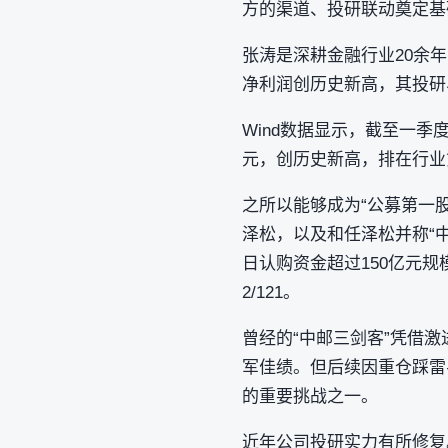
方的渠道、投研联动奠定基
张涛是深耕金融行业20余
净利润创历史新高，其投研
Wind数据显示，截至一季度
元，创历史新高，排在行业第
之所以能够成为“公募第一股
泽松，以及和任泽松并称“
日认购资金超过150亿元规
2/121。
曾经的“中邮三剑客”凭借激
军佳绩。但后续因重仓踩雷
的重要挑战之一。
近年公司投研实力有所修复。