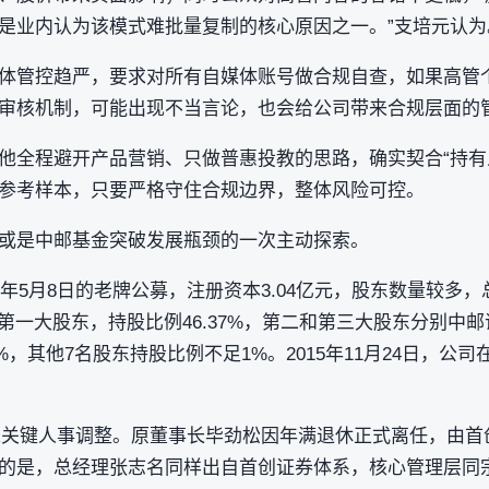
是业内认为该模式难批量复制的核心原因之一。”支培元认为
体管控趋严，要求对所有自媒体账号做合规自查，如果高管
审核机制，可能出现不当言论，也会给公司带来合规层面的
他全程避开产品营销、只做普惠投教的思路，确实契合“持有
参考样本，只要严格守住合规边界，整体风险可控。
或是中邮基金突破发展瓶颈的一次主动探索。
6年5月8日的老牌公募，注册资本3.04亿元，股东数量较多，
第一大股东，持股比例46.37%，第二和第三大股东分别中
.68%，其他7名股东持股比例不足1%。2015年11月24日，
金迎来关键人事调整。原董事长毕劲松因年满退休正式离任，由
的是，总经理张志名同样出自首创证券体系，核心管理层同