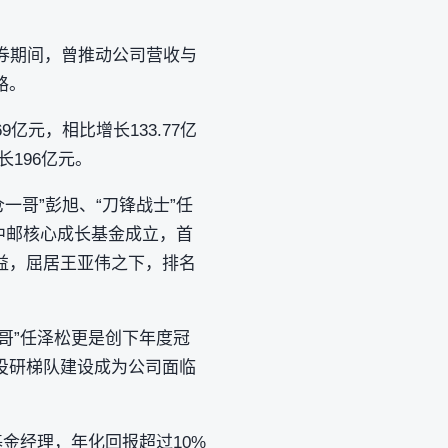
券期间，曾推动公司营收与
路。
9亿元，相比增长133.77亿
长196亿元。
一哥”彭旭、“刀锋战士”任
的中邮核心成长基金成立，首
收益，屈居王亚伟之下，排名
一哥”任泽松更是创下年度冠
投研梯队建设成为公司面临
基金经理，年化回报超过10%