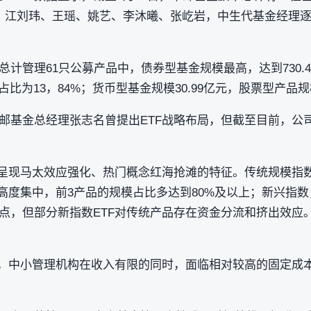
、江刘玮、王瑶、姚艺、李沐曦、张屹岩，中生代基金经理
计管理61只公募产品中，债券型基金规模最高，达到730.48
，占比为13，84%；货币型基金规模30.99亿元，股票型产品
邮基金总经理张志名曾提出ETF战略布局，但截至目前，公司
正呈现马太效应强化、热门概念红海抢滩的特征。传统规模指数（
高度集中，前3产品的规模占比多达到80%及以上；新兴指数
点，但部分新指数ETF对传统产品存在资金分流和挤出效应。
下，中小管理机构在收入有限的同时，面临相对较高的固定成本