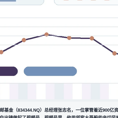
基金（834344.NQ）总经理张志名，一位掌管着近900亿
自出镜做起了视频号。视频号里，他用邻家大哥般的亲切风