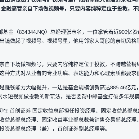
，金融高管亲自下场做视频号，只要内容纯粹定位于投教，不
基金（834344.NQ）总经理张志名，一位掌管着近900亿资
出镜做起了视频号。视频号里，他用邻家大哥般的亲切风格
亲自下场做视频号，只要内容纯粹定位于投教，不跨越营销
这种方式对从业者的专业功底、表达能力和心理素质都要求
是赚钱能力大幅提升，一边是基金规模创新高达885.46亿
动试水短视频做投教的新玩法，是否要帮中邮基金打破多年规
最初在 首创证券 固定收益总部担任投资经理、固定收益总部
收益总部总经理、固定收益事业部总裁兼销售交易部总经理
投资总部总经理（兼），首创证券副总经理等。