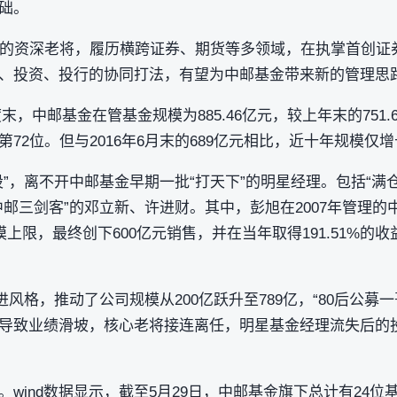
础。
年的资深老将，履历横跨证券、期货等多领域，在执掌首创证
、投资、投行的协同打法，有望为中邮基金带来新的管理思
末，中邮基金在管基金规模为885.46亿元，较上年末的751.6
72位。但与2016年6月末的689亿元相比，近十年规模仅增
”，离不开中邮基金早期一批“打天下”的明星经理。包括“满仓
中邮三剑客”的邓立新、许进财。其中，彭旭在2007年管理
模上限，最终创下600亿元销售，并在当年取得191.51%的
进风格，推动了公司规模从200亿跃升至789亿，“80后公募
导致业绩滑坡，核心老将接连离任，明星基金经理流失后的
wind数据显示，截至5月29日，中邮基金旗下总计有24位