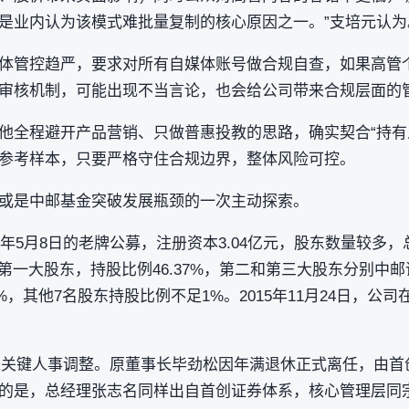
是业内认为该模式难批量复制的核心原因之一。”支培元认为
体管控趋严，要求对所有自媒体账号做合规自查，如果高管
审核机制，可能出现不当言论，也会给公司带来合规层面的
他全程避开产品营销、只做普惠投教的思路，确实契合“持有
参考样本，只要严格守住合规边界，整体风险可控。
或是中邮基金突破发展瓶颈的一次主动探索。
6年5月8日的老牌公募，注册资本3.04亿元，股东数量较多，
第一大股东，持股比例46.37%，第二和第三大股东分别中
.68%，其他7名股东持股比例不足1%。2015年11月24日，
金迎来关键人事调整。原董事长毕劲松因年满退休正式离任，由
的是，总经理张志名同样出自首创证券体系，核心管理层同