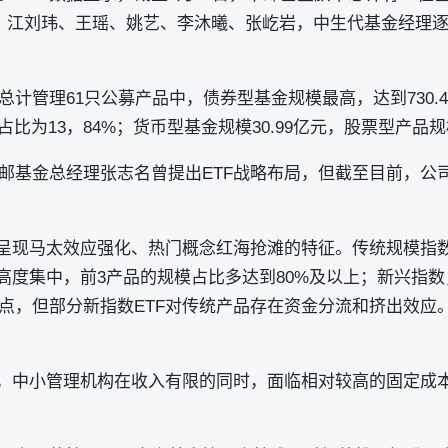
、江刘玮、王瑶、姚艺、李沐曦、张屹岩，中生代基金经理
计管理61只公募产品中，债券型基金规模最高，达到730.48
，占比为13，84%；货币型基金规模30.99亿元，股票型产品
邮基金总经理张志名曾提出ETF战略布局，但截至目前，公司
正呈现马太效应强化、热门概念红海抢滩的特征。传统规模指数（
高度集中，前3产品的规模占比多达到80%及以上；新兴指数
点，但部分新指数ETF对传统产品存在资金分流和挤出效应。
下，中小管理机构在收入有限的同时，面临相对较高的固定成本