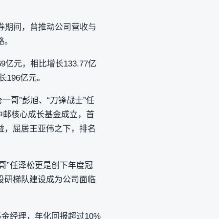
券期间，曾推动公司营收与
路。
9亿元，相比增长133.77亿
长196亿元。
一哥”彭旭、“刀锋战士”任
的中邮核心成长基金成立，首
收益，屈居王亚伟之下，排名
一哥”任泽松更是创下年度冠
投研梯队建设成为公司面临
基金经理，年化回报超过10%