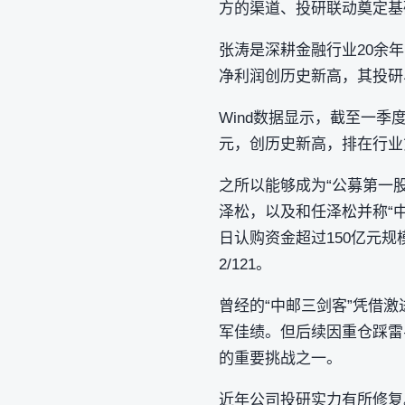
方的渠道、投研联动奠定基
张涛是深耕金融行业20余
净利润创历史新高，其投研
Wind数据显示，截至一季度
元，创历史新高，排在行业第
之所以能够成为“公募第一股
泽松，以及和任泽松并称“
日认购资金超过150亿元规
2/121。
曾经的“中邮三剑客”凭借激
军佳绩。但后续因重仓踩雷
的重要挑战之一。
近年公司投研实力有所修复。