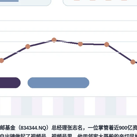
基金（834344.NQ）总经理张志名，一位掌管着近900亿
自出镜做起了视频号。视频号里，他用邻家大哥般的亲切风