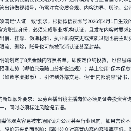
管出镜做视频号，仍需注意‌资质合规、内容边界、舆论、公司
满足“人证一致”要求。根据微信视频号2026年4月1日生
官方职业身份，必须完成‌职业/机构认证‌，且发布内容时要求
质出借、挂靠、伪造材料，执业机构变更或资质过期也需主动
限流、删除，账号也可能被取消认证甚至封禁。
明确划定了8类金融内容黑名单，即使定位纯投教，也容易踩坑
预测走势‌（哪怕只是随口分析也违规）；禁止使用“保本保息”
（如数字虚拟币）、引流到外部交易、伪造“内部消息”背书
月后的新规额外要求：公募直播出镜主播岗位必须是证券投资咨
一，同时必须标注风险提示语。
自媒体观点容易被市场解读为公司甚至行业风向，如果言论
、股价带来负面影响；同时公众对高管内容的容错率更低，