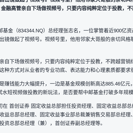
，金融高管亲自下场做视频号，只要内容纯粹定位于投教，不
基金（834344.NQ）总经理张志名，一位掌管着近900亿资
出镜做起了视频号。视频号里，他用邻家大哥般的亲切风格
亲自下场做视频号，只要内容纯粹定位于投教，不跨越营销
这种方式对从业者的专业功底、表达能力和心理素质都要求
是赚钱能力大幅提升，一边是基金规模创新高达885.46亿
动试水短视频做投教的新玩法，是否要帮中邮基金打破多年规
最初在 首创证券 固定收益总部担任投资经理、固定收益总部
收益总部总经理、固定收益事业部总裁兼销售交易部总经理
投资总部总经理（兼），首创证券副总经理等。