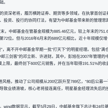
础。
年的资深老将，履历横跨证券、期货等多领域，在执掌首创证
、投资、投行的协同打法，有望为中邮基金带来新的管理思
末，中邮基金在管基金规模为885.46亿元，较上年末的751.6
72位。但与2016年6月末的689亿元相比，近十年规模仅增
”，离不开中邮基金早期一批“打天下”的明星经理。包括“满仓
中邮三剑客”的邓立新、许进财。其中，彭旭在2007年管理
模上限，最终创下600亿元销售，并在当年取得191.51%的
进风格，推动了公司规模从200亿跃升至789亿，“80后公募
导致业绩滑坡，核心老将接连离任，明星基金经理流失后的
wind数据显示，截至5月29日，中邮基金旗下总计有24位