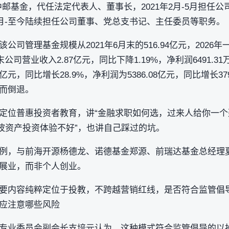
”中邮基金，代任法定代表人、董事长，2021年2月-5月担任公
4月-至今陆续担任公司董事、党总支书记、主任委员等职务。
司管理基金规模从2021年6月末的516.94亿元，2026年一
公司营业收入2.87亿元，同比下降1.19%，净利润6491.31
8亿元，同比增长28.9%，净利润为5386.08亿元，同比增长3
而倒退。
定位普惠投资者教育，讲“金融求职如何选，过来人给你一个
高波资产投资体验不好”，也讲自己踩过的坑。
例，与前海开源杨德龙、诺德基金郑源、前瑞达基金总经理
展业，而非个人创业。
要内容纯粹定位于投教，不跨越营销红线，是否符合监管倡
应注意哪些风险
专业委员会副会长支培元认为，这种模式符合监管倡导的‌以投