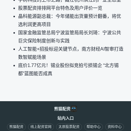
股票配资排排网平台特色及用户评价一览
晶科能源副总裁：今年储能出货量预计翻番，将优
选利润更高项目
国家金融监管总局宁波监管局局长刘琦：宁波公共
巨灾保险制度创新与实践
人工智能+招投标迎关键节点，南方财经AI智审打造
数智赋能场景
底价1.77亿元！锡业股份拟竞拍亏损锡企 “北方锡
都”蓝图能否成真
熊猫配资
站内入口
熊猫配资
线上配资官网
太原股票配资
帮助中心
资料中心