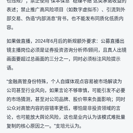
也违规）；禁止使用“保本保息”“稳赚不赔”这类承诺收益的
表述；禁止推广高风险项目（如数字虚拟币）、引流到外
部交易、伪造“内部消息”背书，也不能发布同质化低质内
容。
如果做直播，2024年6月后的新规额外要求：公募直播出
镜主播岗位必须是证券投资咨询分析师/顾问，且真人出镜
画面要超过总画面的三分之一，同时必须标注风险提示
语。
“金融高管身份特殊，个人自媒体观点容易被市场解读为
公司甚至行业风向，如果言论不够审慎，可能引发不必要
的市场猜测，甚至对公司品牌、股价带来负面影响；同时
公众对高管内容的容错率更低，哪怕是非投资领域的言
论，也可能放大舆论风险，这也是业内认为该模式难批量
复制的核心原因之一。”支培元认为。