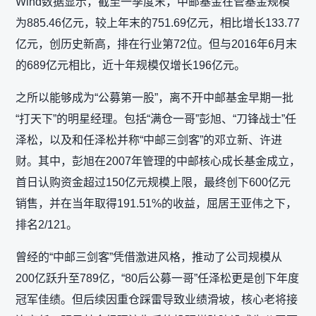
Wind数据显示，截至一季度末，中邮基金在管基金规模
为885.46亿元，较上年末的751.69亿元，相比增长133.77
亿元，创历史新高，排在行业第72位。但与2016年6月末
的689亿元相比，近十年规模仅增长196亿元。
之所以能够成为“公募第一股”，离不开中邮基金早期一批
“打天下”的明星经理。包括“满仓一哥”彭旭、“刀锋战士”任
泽松，以及和任泽松并称“中邮三剑客”的邓立新、许进
财。其中，彭旭在2007年管理的中邮核心成长基金成立，
首日认购资金超过150亿元规模上限，最终创下600亿元
销售，并在当年取得191.51%的收益，屈居王亚伟之下，
排名2/121。
曾经的“中邮三剑客”凭借激进风格，推动了公司规模从
200亿跃升至789亿，“80后公募一哥”任泽松更是创下年度
冠军佳绩。但后续因重仓踩雷导致业绩滑坡，核心老将接