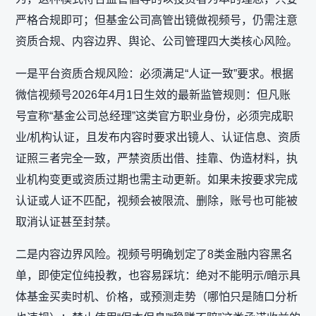
严格合规即可；但基金公司高管出镜做视频号，仍需注意‌
资质合规、内容边界、舆论、公司管理‌四大类核心风险。
一是平台资质合规风险：必须满足“人证一致”要求。根据
微信视频号2026年4月1日生效的最新监管规则：但凡账
号宣称“基金公司总经理”这类官方职业身份，必须完成‌职
业/机构认证‌，且发布内容时要求‌出镜人、认证信息、资质
证照三者完全一致‌，严禁资质出借、挂靠、伪造材料，执
业机构变更或资质过期也需主动更新。如果未按要求完成
认证或人证不匹配，视频会被限流、删除，账号也可能被
取消认证甚至封禁。
二是内容边界风险。视频号明确划定了8类金融内容黑名
单，即使定位纯投教，也容易踩坑：绝对不能‌明示/暗示具
体基金买卖时机、价格，或预测走势‌（哪怕只是随口分析