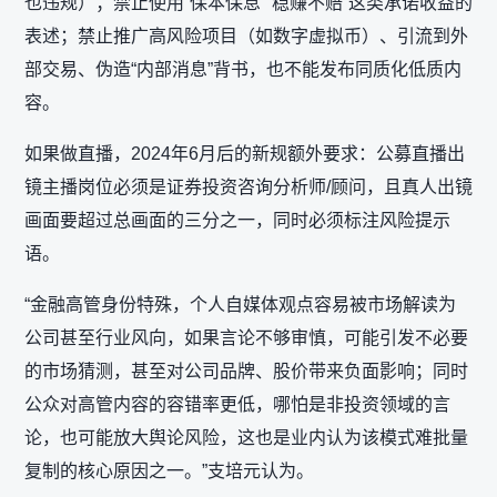
也违规）；禁止使用“保本保息”“稳赚不赔”这类承诺收益的
表述；禁止推广高风险项目（如数字虚拟币）、引流到外
部交易、伪造“内部消息”背书，也不能发布同质化低质内
容。
如果做直播，2024年6月后的新规额外要求：公募直播出
镜主播岗位必须是证券投资咨询分析师/顾问，且真人出镜
画面要超过总画面的三分之一，同时必须标注风险提示
语。
“金融高管身份特殊，个人自媒体观点容易被市场解读为
公司甚至行业风向，如果言论不够审慎，可能引发不必要
的市场猜测，甚至对公司品牌、股价带来负面影响；同时
公众对高管内容的容错率更低，哪怕是非投资领域的言
论，也可能放大舆论风险，这也是业内认为该模式难批量
复制的核心原因之一。”支培元认为。