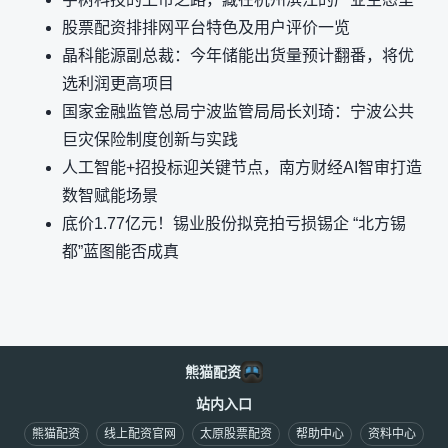
股票配资排排网平台特色及用户评价一览
晶科能源副总裁：今年储能出货量预计翻番，将优
选利润更高项目
国家金融监管总局宁波监管局局长刘琦：宁波公共
巨灾保险制度创新与实践
人工智能+招投标迎关键节点，南方财经AI智审打造
数智赋能场景
底价1.77亿元！锡业股份拟竞拍亏损锡企 “北方锡
都”蓝图能否成真
熊猫配资
站内入口
熊猫配资
线上配资官网
太原股票配资
帮助中心
资料中心