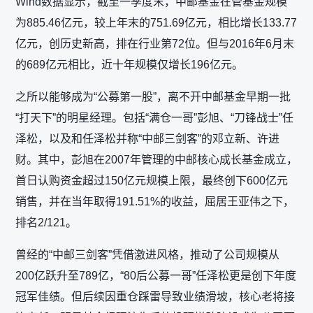
Wind数据显示，截至一季度末，中邮基金在管基金规模
为885.46亿元，较上年末的751.69亿元，相比增长133.77
亿元，创历史新高，排在行业第72位。但与2016年6月末
的689亿元相比，近十年规模仅增长196亿元。
之所以能够成为“公募第一股”，离不开中邮基金早期一批
“打天下”的明星经理。包括“满仓一哥”彭旭、“刀锋战士”任
泽松，以及和任泽松并称“中邮三剑客”的邓立新、许进
财。其中，彭旭在2007年管理的中邮核心成长基金成立，
首日认购资金超过150亿元规模上限，最终创下600亿元
销售，并在当年取得191.51%的收益，屈居王亚伟之下，
排名2/121。
曾经的“中邮三剑客”凭借激进风格，推动了公司规模从
200亿跃升至789亿，“80后公募一哥”任泽松更是创下年度
冠军佳绩。但后续因重仓踩雷导致业绩滑坡，核心老将接