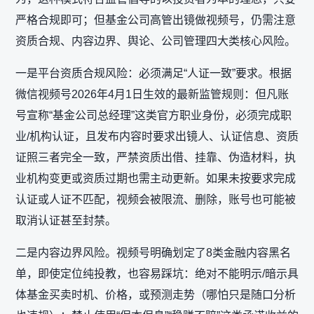
严格合规即可；但基金公司高管出镜做视频号，仍需注意‌
资质合规、内容边界、舆论、公司管理‌四大类核心风险。
一是平台资质合规风险：必须满足“人证一致”要求。根据
微信视频号2026年4月1日生效的最新监管规则：但凡账
号宣称“基金公司总经理”这类官方职业身份，必须完成‌职
业/机构认证‌，且发布内容时要求‌出镜人、认证信息、资质
证照三者完全一致‌，严禁资质出借、挂靠、伪造材料，执
业机构变更或资质过期也需主动更新。如果未按要求完成
认证或人证不匹配，视频会被限流、删除，账号也可能被
取消认证甚至封禁。
二是内容边界风险。视频号明确划定了8类金融内容黑名
单，即使定位纯投教，也容易踩坑：绝对不能‌明示/暗示具
体基金买卖时机、价格，或预测走势‌（哪怕只是随口分析