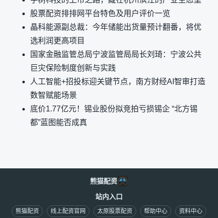
股票配资排排网平台特色及用户评价一览
晶科能源副总裁：今年储能出货量预计翻番，将优
选利润更高项目
国家金融监管总局宁波监管局局长刘琦：宁波公共
巨灾保险制度创新与实践
人工智能+招投标迎关键节点，南方财经AI智审打造
数智赋能场景
底价1.77亿元！锡业股份拟竞拍亏损锡企 “北方锡
都”蓝图能否成真
熊猫配资
站内入口
熊猫配资
线上配资官网
太原股票配资
帮助中心
资料中心