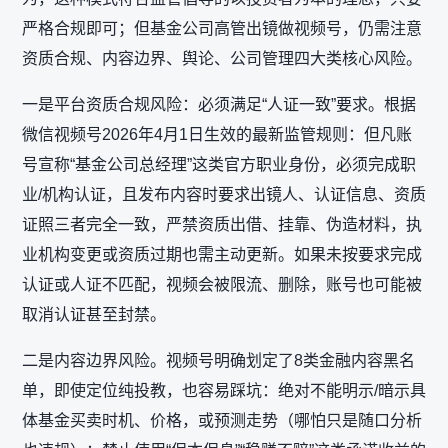
严格合规即可；但基金公司高管出镜做视频号，仍需注意‌
资质合规、内容边界、舆论、公司管理‌四大类核心风险。
一是平台资质合规风险：必须满足“人证一致”要求。根据
微信视频号2026年4月1日生效的最新监管规则：但凡账
号宣称“基金公司总经理”这类官方职业身份，必须完成‌职
业/机构认证‌，且发布内容时要求‌出镜人、认证信息、资质
证照三者完全一致‌，严禁资质出借、挂靠、伪造材料，执
业机构变更或资质过期也需主动更新。如果未按要求完成
认证或人证不匹配，视频会被限流、删除，账号也可能被
取消认证甚至封禁。
二是内容边界风险。视频号明确划定了8类金融内容黑名
单，即使定位纯投教，也容易踩坑：绝对不能‌明示/暗示具
体基金买卖时机、价格，或预测走势‌（哪怕只是随口分析