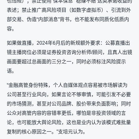
也违规）；禁止使用“保本保息”“稳赚不赔”这类承诺收益的
表述；禁止推广高风险项目（如数字虚拟币）、引流到外
部交易、伪造“内部消息”背书，也不能发布同质化低质内
容。
如果做直播，2024年6月后的新规额外要求：公募直播出
镜主播岗位必须是证券投资咨询分析师/顾问，且真人出镜
画面要超过总画面的三分之一，同时必须标注风险提示
语。
“金融高管身份特殊，个人自媒体观点容易被市场解读为
公司甚至行业风向，如果言论不够审慎，可能引发不必要
的市场猜测，甚至对公司品牌、股价带来负面影响；同时
公众对高管内容的容错率更低，哪怕是非投资领域的言
论，也可能放大舆论风险，这也是业内认为该模式难批量
复制的核心原因之一。”支培元认为。