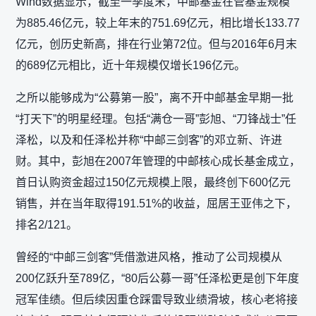
Wind数据显示，截至一季度末，中邮基金在管基金规模
为885.46亿元，较上年末的751.69亿元，相比增长133.77
亿元，创历史新高，排在行业第72位。但与2016年6月末
的689亿元相比，近十年规模仅增长196亿元。
之所以能够成为“公募第一股”，离不开中邮基金早期一批
“打天下”的明星经理。包括“满仓一哥”彭旭、“刀锋战士”任
泽松，以及和任泽松并称“中邮三剑客”的邓立新、许进
财。其中，彭旭在2007年管理的中邮核心成长基金成立，
首日认购资金超过150亿元规模上限，最终创下600亿元
销售，并在当年取得191.51%的收益，屈居王亚伟之下，
排名2/121。
曾经的“中邮三剑客”凭借激进风格，推动了公司规模从
200亿跃升至789亿，“80后公募一哥”任泽松更是创下年度
冠军佳绩。但后续因重仓踩雷导致业绩滑坡，核心老将接