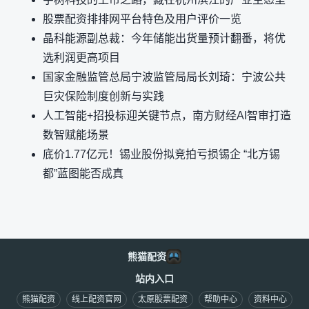
股票配资排排网平台特色及用户评价一览
晶科能源副总裁：今年储能出货量预计翻番，将优
选利润更高项目
国家金融监管总局宁波监管局局长刘琦：宁波公共
巨灾保险制度创新与实践
人工智能+招投标迎关键节点，南方财经AI智审打造
数智赋能场景
底价1.77亿元！锡业股份拟竞拍亏损锡企 “北方锡
都”蓝图能否成真
熊猫配资
站内入口
熊猫配资
线上配资官网
太原股票配资
帮助中心
资料中心