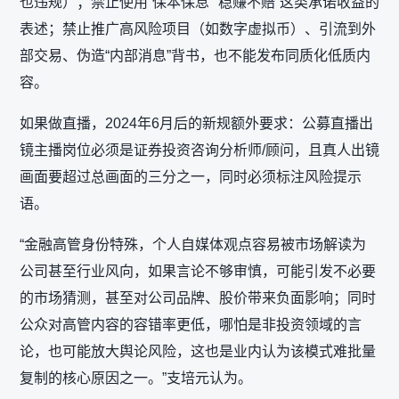
也违规）；禁止使用“保本保息”“稳赚不赔”这类承诺收益的
表述；禁止推广高风险项目（如数字虚拟币）、引流到外
部交易、伪造“内部消息”背书，也不能发布同质化低质内
容。
如果做直播，2024年6月后的新规额外要求：公募直播出
镜主播岗位必须是证券投资咨询分析师/顾问，且真人出镜
画面要超过总画面的三分之一，同时必须标注风险提示
语。
“金融高管身份特殊，个人自媒体观点容易被市场解读为
公司甚至行业风向，如果言论不够审慎，可能引发不必要
的市场猜测，甚至对公司品牌、股价带来负面影响；同时
公众对高管内容的容错率更低，哪怕是非投资领域的言
论，也可能放大舆论风险，这也是业内认为该模式难批量
复制的核心原因之一。”支培元认为。