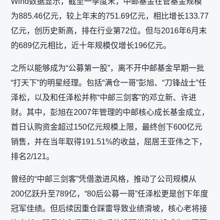
Wind数据显示，截至一季度末，中邮基金在管基金规模
为885.46亿元，较上年末的751.69亿元，相比增长133.77
亿元，创历史新高，排在行业第72位。但与2016年6月末
的689亿元相比，近十年规模仅增长196亿元。
之所以能够成为“公募第一股”，离不开中邮基金早期一批
“打天下”的明星经理。包括“满仓一哥”彭旭、“刀锋战士”任
泽松，以及和任泽松并称“中邮三剑客”的邓立新、许进
财。其中，彭旭在2007年管理的中邮核心成长基金成立，
首日认购资金超过150亿元规模上限，最终创下600亿元
销售，并在当年取得191.51%的收益，屈居王亚伟之下，
排名2/121。
曾经的“中邮三剑客”凭借激进风格，推动了公司规模从
200亿跃升至789亿，“80后公募一哥”任泽松更是创下年度
冠军佳绩。但后续因重仓踩雷导致业绩滑坡，核心老将接