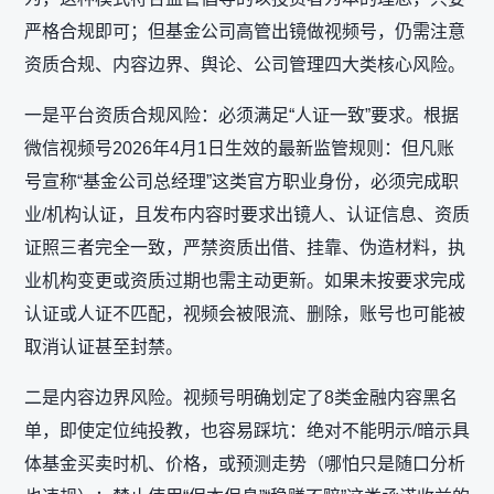
严格合规即可；但基金公司高管出镜做视频号，仍需注意‌
资质合规、内容边界、舆论、公司管理‌四大类核心风险。
一是平台资质合规风险：必须满足“人证一致”要求。根据
微信视频号2026年4月1日生效的最新监管规则：但凡账
号宣称“基金公司总经理”这类官方职业身份，必须完成‌职
业/机构认证‌，且发布内容时要求‌出镜人、认证信息、资质
证照三者完全一致‌，严禁资质出借、挂靠、伪造材料，执
业机构变更或资质过期也需主动更新。如果未按要求完成
认证或人证不匹配，视频会被限流、删除，账号也可能被
取消认证甚至封禁。
二是内容边界风险。视频号明确划定了8类金融内容黑名
单，即使定位纯投教，也容易踩坑：绝对不能‌明示/暗示具
体基金买卖时机、价格，或预测走势‌（哪怕只是随口分析