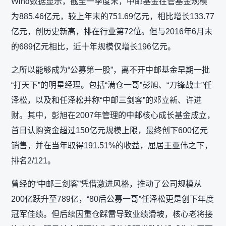
Wind数据显示，截至一季度末，中邮基金在管基金规模
为885.46亿元，较上年末的751.69亿元，相比增长133.77
亿元，创历史新高，排在行业第72位。但与2016年6月末
的689亿元相比，近十年规模仅增长196亿元。
之所以能够成为“公募第一股”，离不开中邮基金早期一批
“打天下”的明星经理。包括“满仓一哥”彭旭、“刀锋战士”任
泽松，以及和任泽松并称“中邮三剑客”的邓立新、许进
财。其中，彭旭在2007年管理的中邮核心成长基金成立，
首日认购资金超过150亿元规模上限，最终创下600亿元
销售，并在当年取得191.51%的收益，屈居王亚伟之下，
排名2/121。
曾经的“中邮三剑客”凭借激进风格，推动了公司规模从
200亿跃升至789亿，“80后公募一哥”任泽松更是创下年度
冠军佳绩。但后续因重仓踩雷导致业绩滑坡，核心老将接