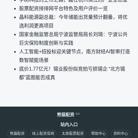
股票配资排排网平台特色及用户评价一览
晶科能源副总裁：今年储能出货量预计翻番，将优
选利润更高项目
国家金融监管总局宁波监管局局长刘琦：宁波公共
巨灾保险制度创新与实践
人工智能+招投标迎关键节点，南方财经AI智审打造
数智赋能场景
底价1.77亿元！锡业股份拟竞拍亏损锡企 “北方锡
都”蓝图能否成真
熊猫配资
站内入口
熊猫配资
线上配资官网
太原股票配资
帮助中心
资料中心