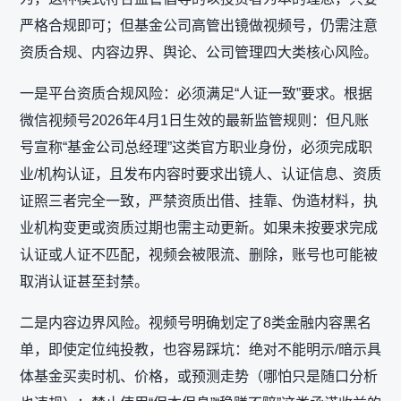
严格合规即可；但基金公司高管出镜做视频号，仍需注意‌
资质合规、内容边界、舆论、公司管理‌四大类核心风险。
一是平台资质合规风险：必须满足“人证一致”要求。根据
微信视频号2026年4月1日生效的最新监管规则：但凡账
号宣称“基金公司总经理”这类官方职业身份，必须完成‌职
业/机构认证‌，且发布内容时要求‌出镜人、认证信息、资质
证照三者完全一致‌，严禁资质出借、挂靠、伪造材料，执
业机构变更或资质过期也需主动更新。如果未按要求完成
认证或人证不匹配，视频会被限流、删除，账号也可能被
取消认证甚至封禁。
二是内容边界风险。视频号明确划定了8类金融内容黑名
单，即使定位纯投教，也容易踩坑：绝对不能‌明示/暗示具
体基金买卖时机、价格，或预测走势‌（哪怕只是随口分析