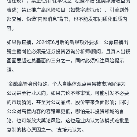
也违规）；禁止使用“保本保息”“稳赚不赔”这类承诺收益的
表述；禁止推广高风险项目（如数字虚拟币）、引流到外
部交易、伪造“内部消息”背书，也不能发布同质化低质内
容。
如果做直播，2024年6月后的新规额外要求：公募直播出
镜主播岗位必须是证券投资咨询分析师/顾问，且真人出镜
画面要超过总画面的三分之一，同时必须标注风险提示
语。
“金融高管身份特殊，个人自媒体观点容易被市场解读为
公司甚至行业风向，如果言论不够审慎，可能引发不必要
的市场猜测，甚至对公司品牌、股价带来负面影响；同时
公众对高管内容的容错率更低，哪怕是非投资领域的言
论，也可能放大舆论风险，这也是业内认为该模式难批量
复制的核心原因之一。”支培元认为。