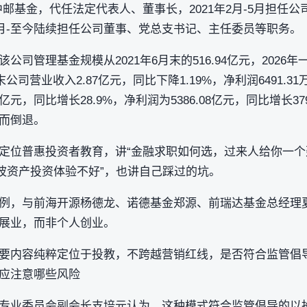
”中邮基金，代任法定代表人、董事长，2021年2月-5月担任公
4月-至今陆续担任公司董事、党总支书记、主任委员等职务。
司管理基金规模从2021年6月末的516.94亿元，2026年一
公司营业收入2.87亿元，同比下降1.19%，净利润6491.31
8亿元，同比增长28.9%，净利润为5386.08亿元，同比增长3
而倒退。
定位普惠投资者教育，讲“金融求职如何选，过来人给你一个
高波资产投资体验不好”，也讲自己踩过的坑。
例，与前海开源杨德龙、诺德基金郑源、前瑞达基金总经理
展业，而非个人创业。
要内容纯粹定位于投教，不跨越营销红线，是否符合监管倡
应注意哪些风险
专业委员会副会长支培元认为，这种模式符合监管倡导的‌以投