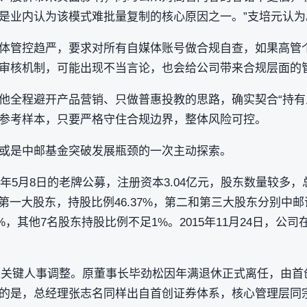
是业内认为该模式难批量复制的核心原因之一。”支培元认为
体管控趋严，要求对所有自媒体账号做合规自查，如果高管
审核机制，可能出现不当言论，也会给公司带来合规层面的
他全程避开产品营销、只做普惠投教的思路，确实契合“持有
参考样本，只要严格守住合规边界，整体风险可控。
或是中邮基金突破发展瓶颈的一次主动探索。
6年5月8日的老牌公募，注册资本3.04亿元，股东数量较多，
第一大股东，持股比例46.37%，第二和第三大股东分别中
.68%，其他7名股东持股比例不足1%。2015年11月24日，
金迎来关键人事调整。原董事长毕劲松因年满退休正式离任，由
的是，总经理张志名同样出自首创证券体系，核心管理层同