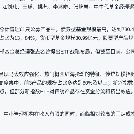
、江刘玮、王瑶、姚艺、李沐曦、张屹岩，中生代基金经理
计管理61只公募产品中，债券型基金规模最高，达到730.48
，占比为13，84%；货币型基金规模30.99亿元，股票型产品
邮基金总经理张志名曾提出ETF战略布局，但截至目前，公司
正呈现马太效应强化、热门概念红海抢滩的特征。传统规模指数（
高度集中，前3产品的规模占比多达到80%及以上；新兴指数
点，但部分新指数ETF对传统产品存在资金分流和挤出效应。
下，中小管理机构在收入有限的同时，面临相对较高的固定成本