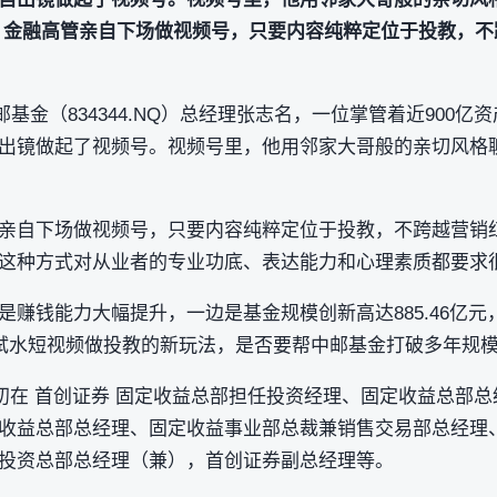
，金融高管亲自下场做视频号，只要内容纯粹定位于投教，不
基金（834344.NQ）总经理张志名，一位掌管着近900亿资
出镜做起了视频号。视频号里，他用邻家大哥般的亲切风格
亲自下场做视频号，只要内容纯粹定位于投教，不跨越营销
这种方式对从业者的专业功底、表达能力和心理素质都要求
是赚钱能力大幅提升，一边是基金规模创新高达885.46亿
动试水短视频做投教的新玩法，是否要帮中邮基金打破多年规
最初在 首创证券 固定收益总部担任投资经理、固定收益总部
收益总部总经理、固定收益事业部总裁兼销售交易部总经理
投资总部总经理（兼），首创证券副总经理等。