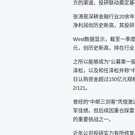
方的渠道、投研联动奠定基
张涛是深耕金融行业20余
净利润创历史新高，其投研
Wind数据显示，截至一季度
元，创历史新高，排在行业第
之所以能够成为“公募第一股
泽松，以及和任泽松并称“
日认购资金超过150亿元规
2/121。
曾经的“中邮三剑客”凭借激
军佳绩。但后续因重仓踩雷
的重要挑战之一。
近年公司投研实力有所修复。