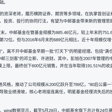
础。
年的资深老将，履历横跨证券、期货等多领域，在执掌首创证
、投资、投行的协同打法，有望为中邮基金带来新的管理思
末，中邮基金在管基金规模为885.46亿元，较上年末的751.6
72位。但与2016年6月末的689亿元相比，近十年规模仅增
”，离不开中邮基金早期一批“打天下”的明星经理。包括“满仓
中邮三剑客”的邓立新、许进财。其中，彭旭在2007年管理
模上限，最终创下600亿元销售，并在当年取得191.51%的
进风格，推动了公司规模从200亿跃升至789亿，“80后公募
导致业绩滑坡，核心老将接连离任，明星基金经理流失后的
wind数据显示，截至5月29日，中邮基金旗下总计有24位