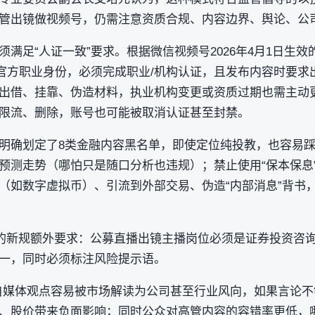
管出镜做视频号，仍需注意‌资质合规、内容边界、舆论、公司
满足“人证一致”要求。根据微信视频号2026年4月1日生
官方职业身份，必须完成‌职业/机构认证‌，且发布内容时要求
质出借、挂靠、伪造材料，执业机构变更或资质过期也需主动
限流、删除，账号也可能被取消认证甚至封禁。
明确划定了8类金融内容黑名单，即使定位纯投教，也容易踩坑
预测走势‌（哪怕只是随口分析也违规）；禁止使用“保本保息”
（如数字虚拟币）、引流到外部交易、伪造“内部消息”背书
月后的新规额外要求：公募直播出镜主播岗位必须是证券投资咨
一，同时必须标注风险提示语。
自媒体观点容易被市场解读为公司甚至行业风向，如果言论
、股价带来负面影响；同时公众对高管内容的容错率更低，