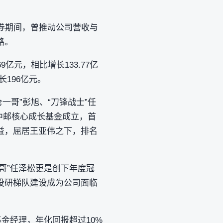
券期间，曾推动公司营收与
路。
9亿元，相比增长133.77亿
长196亿元。
一哥”彭旭、“刀锋战士”任
的中邮核心成长基金成立，首
收益，屈居王亚伟之下，排名
一哥”任泽松更是创下年度冠
投研梯队建设成为公司面临
基金经理，年化回报超过10%