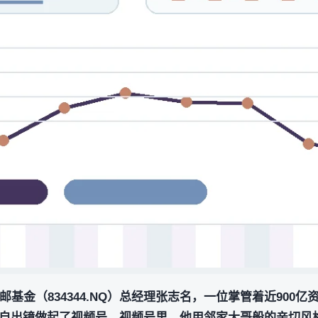
基金（834344.NQ）总经理张志名，一位掌管着近900亿
自出镜做起了视频号。视频号里，他用邻家大哥般的亲切风